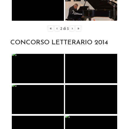
«
‹
›
»
2
di
5
CONCORSO LETTERARIO 2014