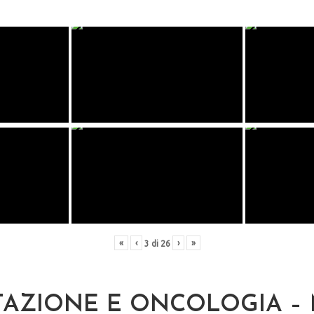
«
‹
›
»
3
di
26
TAZIONE E ONCOLOGIA –