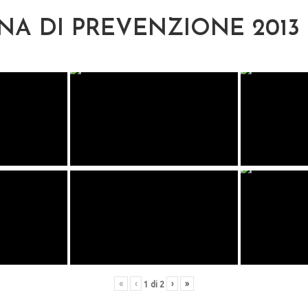
A DI PREVENZIONE 2013
«
‹
›
»
1
di
2