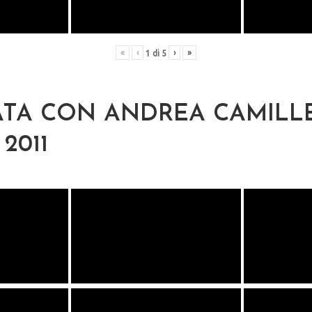
«
‹
›
»
1
di
5
TA CON ANDREA CAMILLE
2011