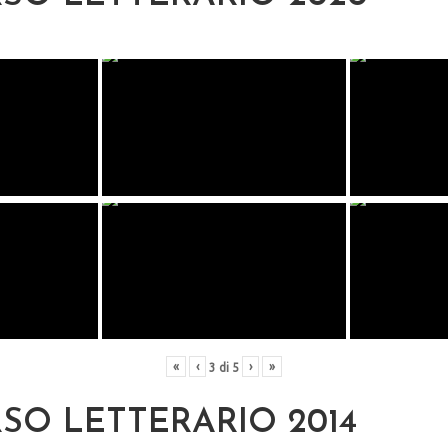
«
‹
›
»
3
di
5
O LETTERARIO 2014