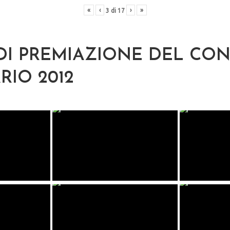
«
‹
›
»
3
di
17
DI PREMIAZIONE DEL CO
RIO 2012