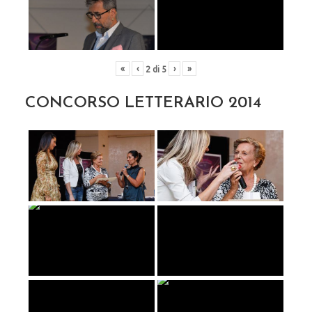
«
‹
›
»
2
di
5
CONCORSO LETTERARIO 2014