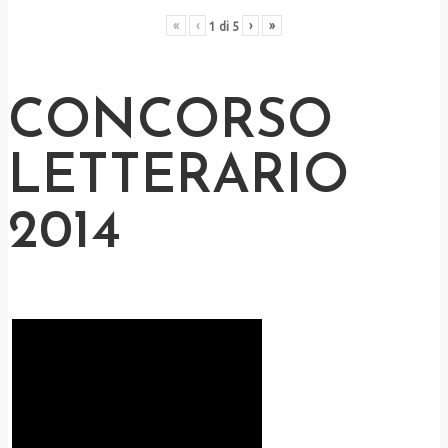
«
‹
›
»
1
di
5
CONCORSO
LETTERARIO
2014