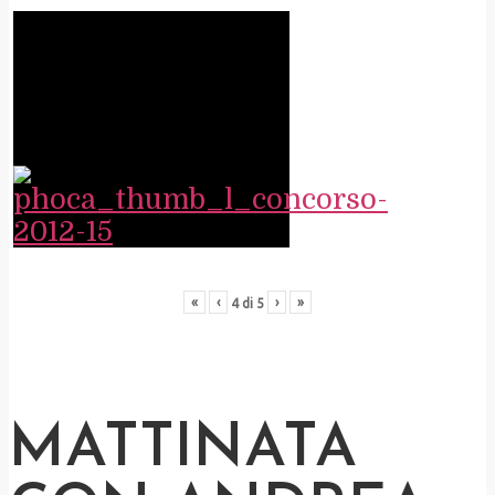
«
‹
›
»
4
di
5
MATTINATA