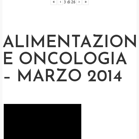
«
‹
›
»
3
di
26
ALIMENTAZION
E ONCOLOGIA
– MARZO 2014