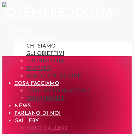
HOME
ASSOCIAZIONE
CHI SIAMO
GLI OBIETTIVI
CRONISTORIA
STATUTO
RENDICONTAZIONE
COSA FACCIAMO
CORSI DI FORMAZIONE
CONFERENZE
NEWS
PARLANO DI NOI
GALLERY
FOTO GALLERY