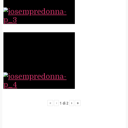
«
‹
›
»
1
di
2