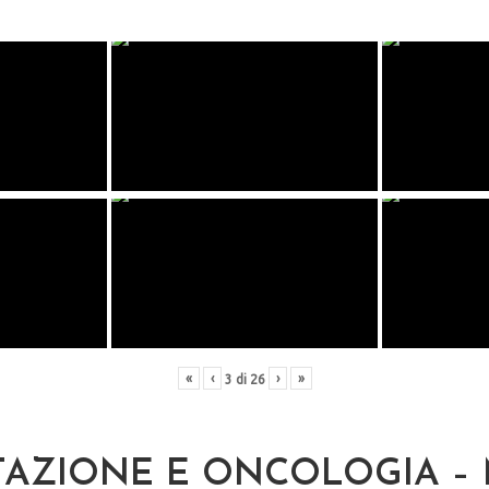
«
‹
›
»
3
di
26
TAZIONE E ONCOLOGIA –