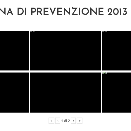
A DI PREVENZIONE 2013
«
‹
›
»
1
di
2