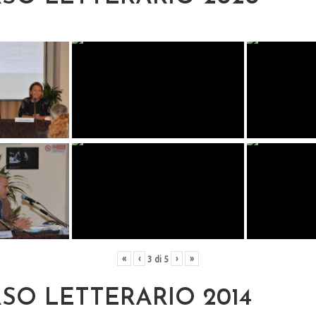
«
‹
›
»
3
di
5
O LETTERARIO 2014