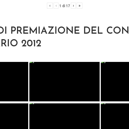
«
‹
›
»
1
di
17
DI PREMIAZIONE DEL CO
RIO 2012