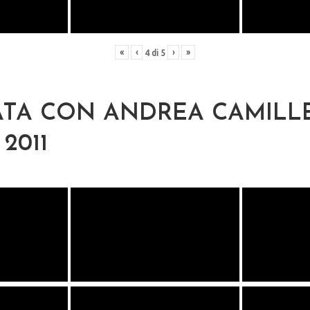
«
‹
›
»
4
di
5
TA CON ANDREA CAMILLE
2011