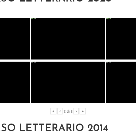
«
‹
›
»
2
di
5
O LETTERARIO 2014