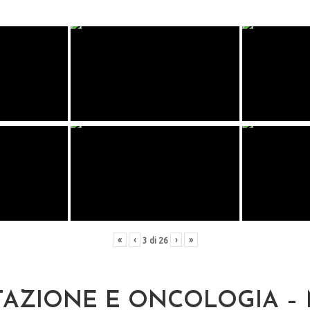
«
‹
›
»
3
di
26
TAZIONE E ONCOLOGIA –