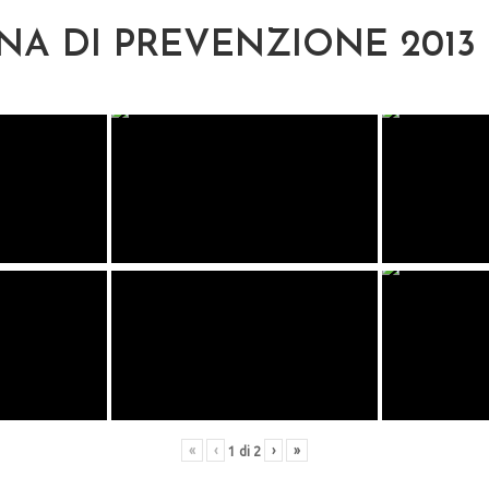
A DI PREVENZIONE 2013
«
‹
›
»
1
di
2