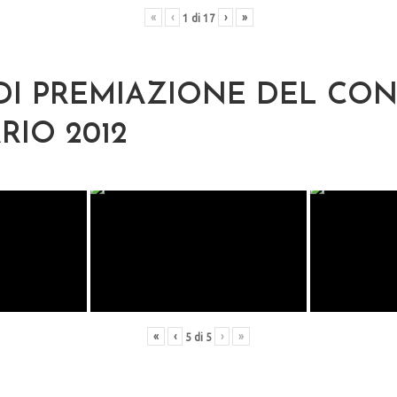
«
‹
›
»
1
di
17
DI PREMIAZIONE DEL CO
RIO 2012
«
‹
›
»
5
di
5