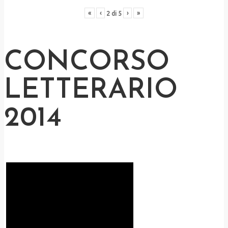
«
‹
›
»
2
di
5
CONCORSO
LETTERARIO
2014