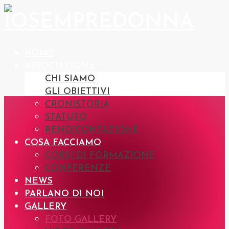
HOME
ASSOCIAZIONE
CHI SIAMO
GLI OBIETTIVI
CRONISTORIA
STATUTO
RENDICONTAZIONE
COSA FACCIAMO
CORSI DI FORMAZIONE
CONFERENZE
NEWS
PARLANO DI NOI
GALLERY
FOTO GALLERY