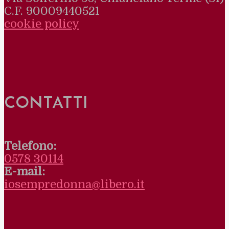
C.F. 90009440521
cookie policy
CONTATTI
Telefono:
0578 30114
E-mail:
iosempredonna@libero.it