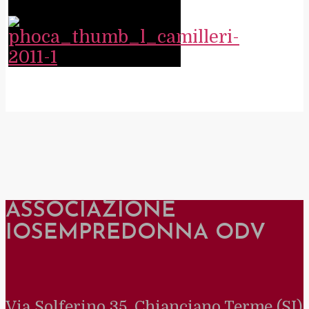
ASSOCIAZIONE
IOSEMPREDONNA ODV
Via Solferino 35, Chianciano Terme (SI)