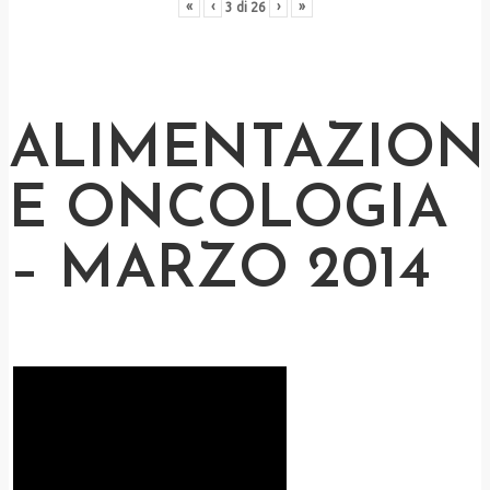
«
‹
›
»
3
di
26
ALIMENTAZION
E ONCOLOGIA
– MARZO 2014