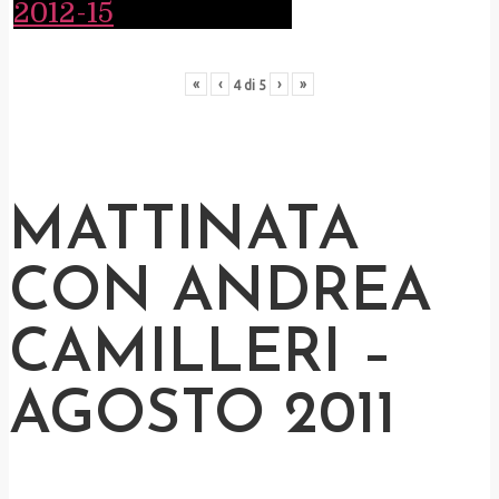
«
‹
›
»
4
di
5
MATTINATA
CON ANDREA
CAMILLERI –
AGOSTO 2011