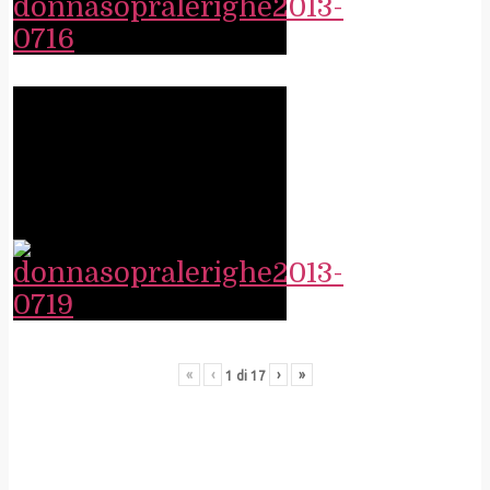
«
‹
›
»
1
di
17