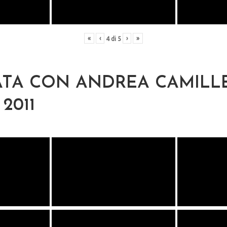
«
‹
›
»
4
di
5
TA CON ANDREA CAMILLE
2011