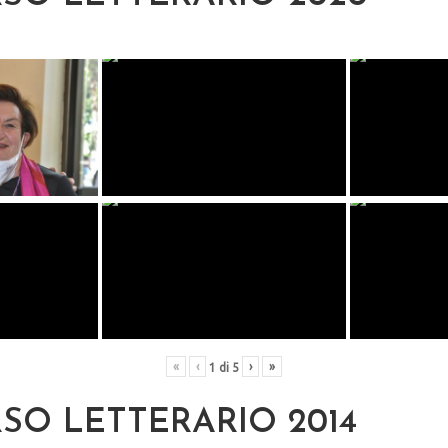
«
‹
›
»
1
di
5
O LETTERARIO 2014