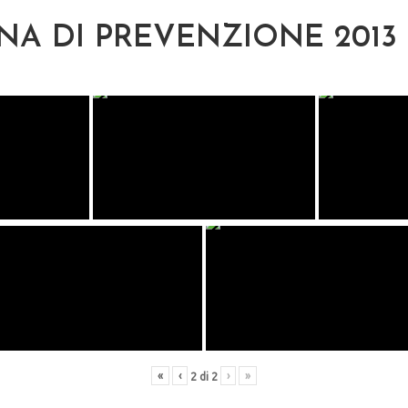
A DI PREVENZIONE 2013
«
‹
›
»
2
di
2