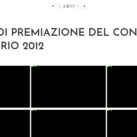
«
‹
›
»
2
di
17
DI PREMIAZIONE DEL CO
RIO 2012