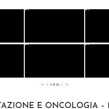
«
‹
›
»
3
di
26
TAZIONE E ONCOLOGIA –