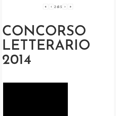
«
‹
›
»
2
di
5
CONCORSO
LETTERARIO
2014