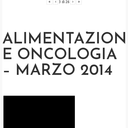
«
‹
›
»
3
di
26
ALIMENTAZION
E ONCOLOGIA
– MARZO 2014