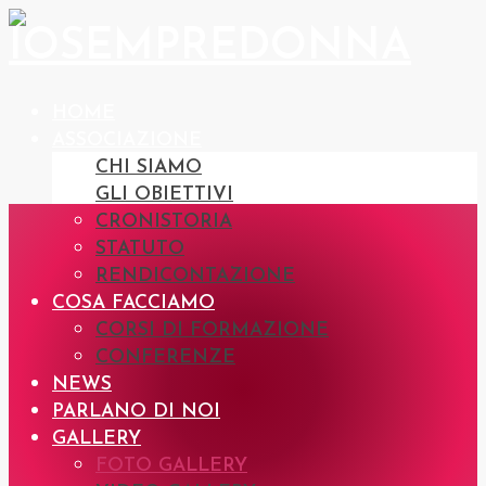
HOME
ASSOCIAZIONE
CHI SIAMO
GLI OBIETTIVI
CRONISTORIA
STATUTO
RENDICONTAZIONE
COSA FACCIAMO
CORSI DI FORMAZIONE
CONFERENZE
NEWS
PARLANO DI NOI
GALLERY
FOTO GALLERY