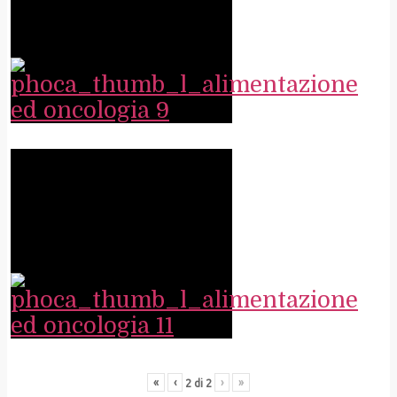
«
‹
›
»
2
di
2