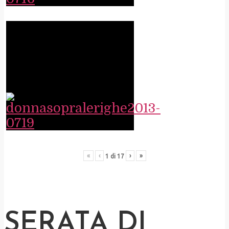
«
‹
›
»
1
di
17
SERATA DI