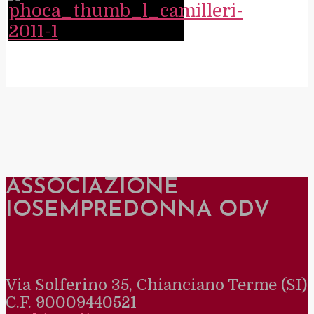
ASSOCIAZIONE
IOSEMPREDONNA ODV
Via Solferino 35, Chianciano Terme (SI)
C.F. 90009440521