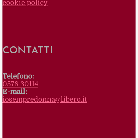
cookie policy
CONTATTI
Telefono:
0578 30114
E-mail:
iosempredonna@libero.it