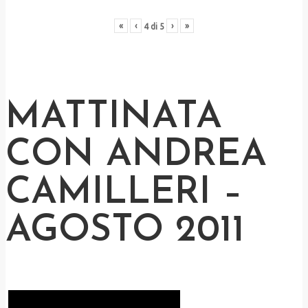
«
‹
›
»
4
di
5
MATTINATA
CON ANDREA
CAMILLERI –
AGOSTO 2011