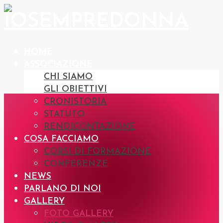
HOME
ASSOCIAZIONE
CHI SIAMO
GLI OBIETTIVI
CRONISTORIA
STATUTO
RENDICONTAZIONE
COSA FACCIAMO
CORSI DI FORMAZIONE
CONFERENZE
NEWS
PARLANO DI NOI
GALLERY
FOTO GALLERY