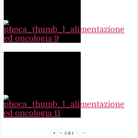
«
‹
›
»
2
di
2