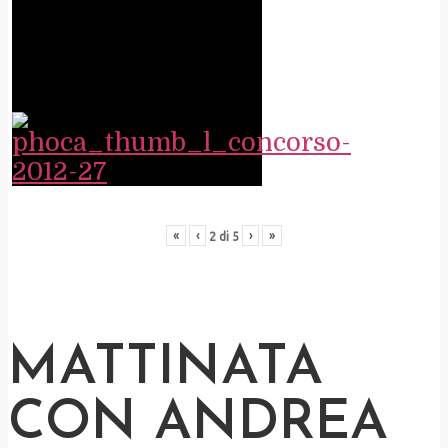
«
‹
›
»
2
di
5
MATTINATA
CON ANDREA