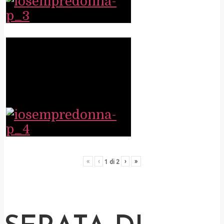
«
‹
›
»
1
di
2