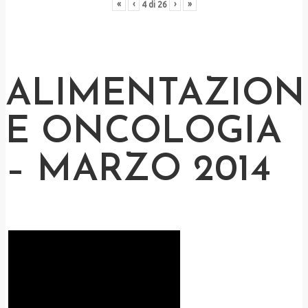
«
‹
›
»
4
di
26
ALIMENTAZION
E ONCOLOGIA
– MARZO 2014