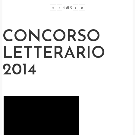
«
‹
›
»
1
di
5
CONCORSO
LETTERARIO
2014