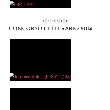
«
‹
›
»
2
di
5
CONCORSO LETTERARIO 2014