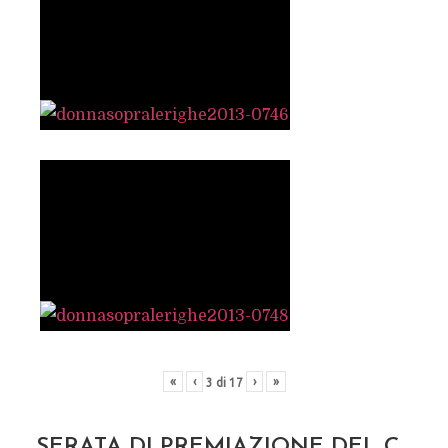
«
‹
›
»
3
di
17
SERATA DI PREMIAZIONE DEL C