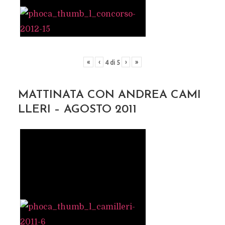
«
‹
›
»
4
di
5
MATTINATA CON ANDREA CAMI
LLERI – AGOSTO 2011