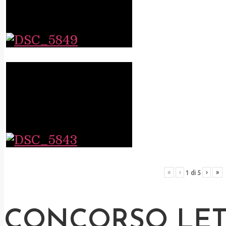
«
‹
›
»
1
di
5
CONCORSO LET