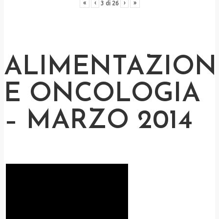
«
‹
›
»
3
di
26
ALIMENTAZION
E ONCOLOGIA
– MARZO 2014