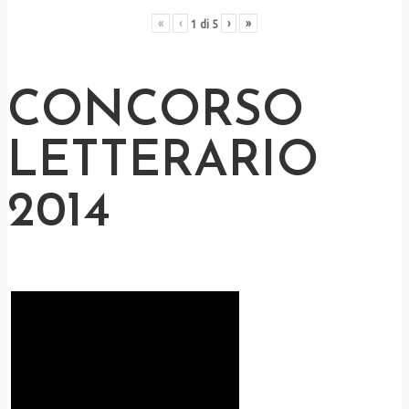
«
‹
›
»
1
di
5
CONCORSO
LETTERARIO
2014