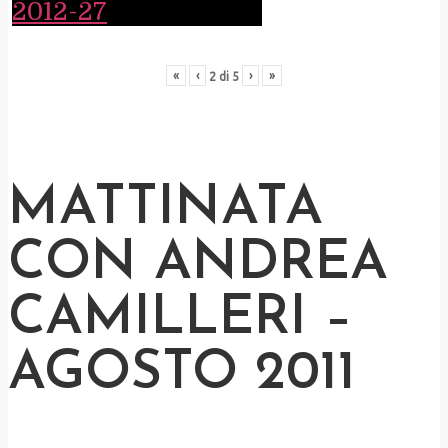
«
‹
›
»
2
di
5
MATTINATA
CON ANDREA
CAMILLERI –
AGOSTO 2011