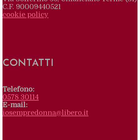
C.F. 90009440521
cookie policy
CONTATTI
Telefono:
0578 30114
E-mail:
iosempredonna@libero.it