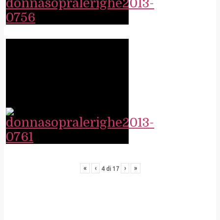
«
‹
›
»
4
di
17