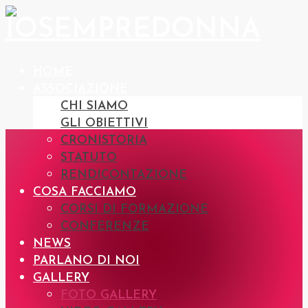
HOME
ASSOCIAZIONE
CHI SIAMO
GLI OBIETTIVI
CRONISTORIA
STATUTO
RENDICONTAZIONE
COSA FACCIAMO
CORSI DI FORMAZIONE
CONFERENZE
NEWS
PARLANO DI NOI
GALLERY
FOTO GALLERY