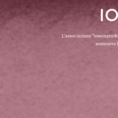
I
L'associazione "iosempredon
sostenere 