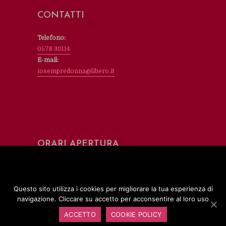
CONTATTI
Telefono:
0578 30114
E-mail:
iosempredonna@libero.it
ORARI APERTURA
Martedì e giovedì dalle 16.00 alle 18.00
SOSTENITORI
Questo sito utilizza i cookies per migliorare la tua esperienza di
navigazione. Cliccare su accetto per acconsentire al loro uso
ACCETTO
COOKIE POLICY